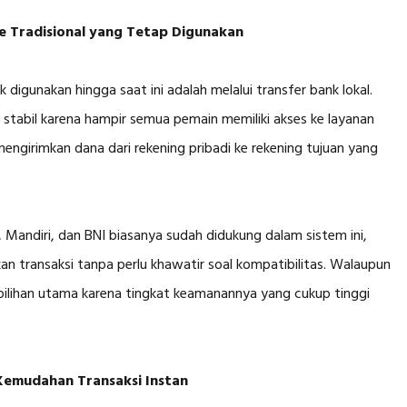
e Tradisional yang Tetap Digunakan
digunakan hingga saat ini adalah melalui transfer bank lokal.
stabil karena hampir semua pemain memiliki akses ke layanan
engirimkan dana dari rekening pribadi ke rekening tujuan yang
, Mandiri, dan BNI biasanya sudah didukung dalam sistem ini,
transaksi tanpa perlu khawatir soal kompatibilitas. Walaupun
 pilihan utama karena tingkat keamanannya yang cukup tinggi
Kemudahan Transaksi Instan