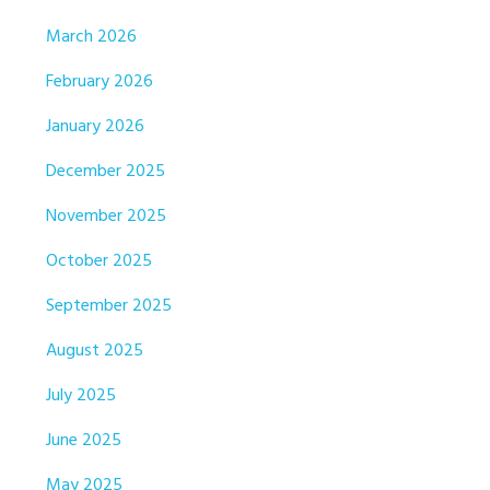
March 2026
February 2026
January 2026
December 2025
November 2025
October 2025
September 2025
August 2025
July 2025
June 2025
May 2025