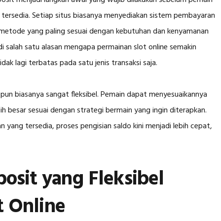
g tersedia. Setiap situs biasanya menyediakan sistem pembayaran
metode yang paling sesuai dengan kebutuhan dan kenyamanan
di salah satu alasan mengapa permainan slot online semakin
dak lagi terbatas pada satu jenis transaksi saja.
pun biasanya sangat fleksibel. Pemain dapat menyesuaikannya
bih besar sesuai dengan strategi bermain yang ingin diterapkan.
ang tersedia, proses pengisian saldo kini menjadi lebih cepat,
posit yang Fleksibel
t Online