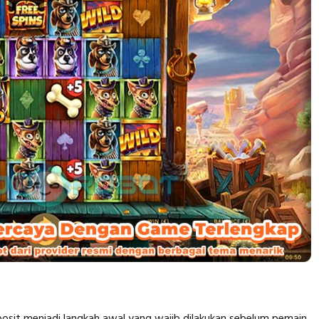
posit menjadi langkah awal yang wajib dilakukan sebelum pemain