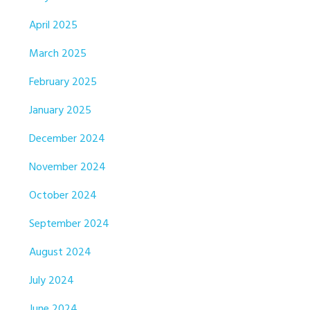
April 2025
March 2025
February 2025
January 2025
December 2024
November 2024
October 2024
September 2024
August 2024
July 2024
June 2024