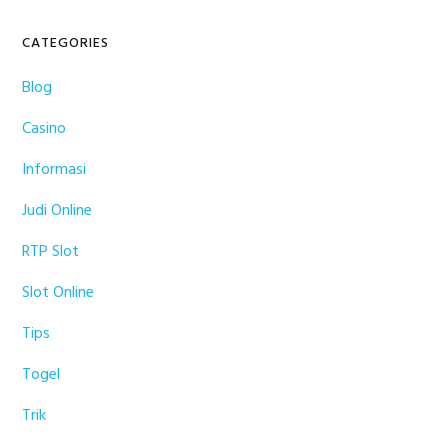
CATEGORIES
Blog
Casino
Informasi
Judi Online
RTP Slot
Slot Online
Tips
Togel
Trik