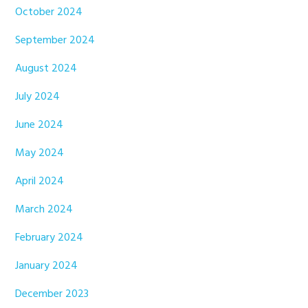
October 2024
September 2024
August 2024
July 2024
June 2024
May 2024
April 2024
March 2024
February 2024
January 2024
December 2023