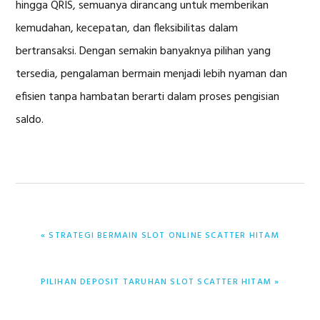
hingga QRIS, semuanya dirancang untuk memberikan
kemudahan, kecepatan, dan fleksibilitas dalam
bertransaksi.
Dengan semakin banyaknya pilihan yang
tersedia, pengalaman bermain menjadi lebih nyaman dan
efisien tanpa hambatan berarti dalam proses pengisian
saldo.
PREVIOUS
« STRATEGI BERMAIN SLOT ONLINE SCATTER HITAM
POST:
NEXT
PILIHAN DEPOSIT TARUHAN SLOT SCATTER HITAM »
POST: