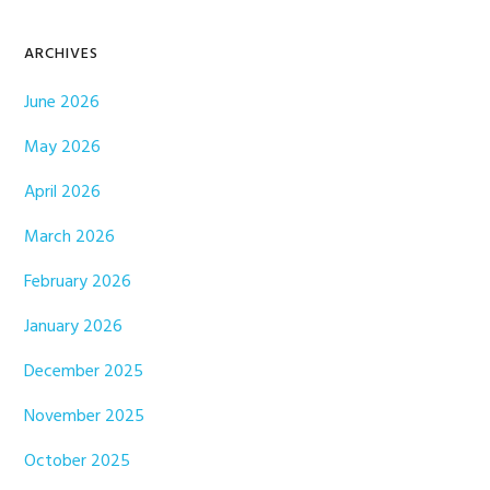
ARCHIVES
June 2026
May 2026
April 2026
March 2026
February 2026
January 2026
December 2025
November 2025
October 2025