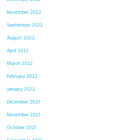
November 2022
September 2022
August 2022
April 2022
March 2022
February 2022
January 2022
December 2021
November 2021
October 2021