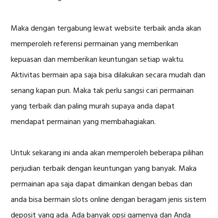
Maka dengan tergabung lewat website terbaik anda akan
memperoleh referensi permainan yang memberikan
kepuasan dan memberikan keuntungan setiap waktu.
Aktivitas bermain apa saja bisa dilakukan secara mudah dan
senang kapan pun. Maka tak perlu sangsi cari permainan
yang terbaik dan paling murah supaya anda dapat
mendapat permainan yang membahagiakan.
Untuk sekarang ini anda akan memperoleh beberapa pilihan
perjudian terbaik dengan keuntungan yang banyak. Maka
permainan apa saja dapat dimainkan dengan bebas dan
anda bisa bermain slots online dengan beragam jenis sistem
deposit yang ada. Ada banyak opsi gamenya dan Anda