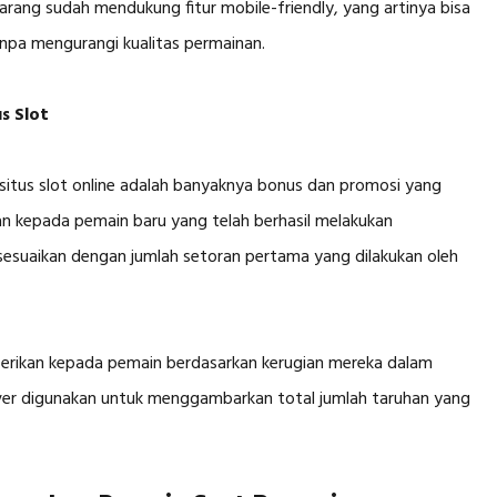
ekarang sudah mendukung fitur mobile-friendly, yang artinya bisa
npa mengurangi kualitas permainan.
s Slot
i situs slot online adalah banyaknya bonus dan promosi yang
n kepada pemain baru yang telah berhasil melakukan
sesuaikan dengan jumlah setoran pertama yang dilakukan oleh
berikan kepada pemain berdasarkan kerugian mereka dalam
nover digunakan untuk menggambarkan total jumlah taruhan yang