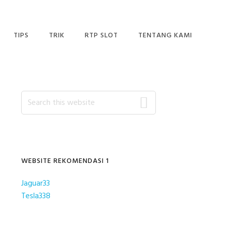
TIPS
TRIK
RTP SLOT
TENTANG KAMI
Primary
Search
this
website
Sidebar
WEBSITE REKOMENDASI 1
ES
Jaguar33
Tesla338