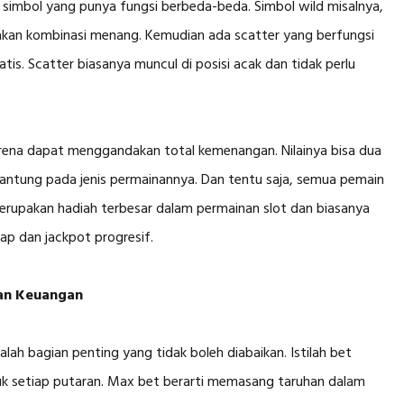
 simbol yang punya fungsi berbeda-beda. Simbol wild misalnya,
akan kombinasi menang. Kemudian ada scatter yang berfungsi
tis. Scatter biasanya muncul di posisi acak dan tidak perlu
karena dapat menggandakan total kemenangan. Nilainya bisa dua
 tergantung pada jenis permainannya. Dan tentu saja, semua pemain
 merupakan hadiah terbesar dalam permainan slot dan biasanya
tap dan jackpot progresif.
dan Keuangan
ah bagian penting yang tidak boleh diabaikan. Istilah bet
uk setiap putaran. Max bet berarti memasang taruhan dalam