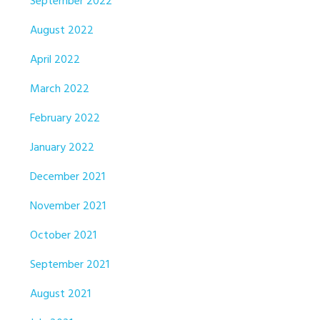
September 2022
August 2022
April 2022
March 2022
February 2022
January 2022
December 2021
November 2021
October 2021
September 2021
August 2021