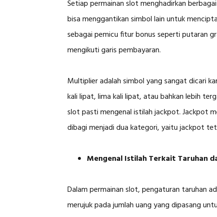
Setiap permainan slot menghadirkan berbagai
bisa menggantikan simbol lain untuk mencipt
sebagai pemicu fitur bonus seperti putaran gra
mengikuti garis pembayaran.
Multiplier adalah simbol yang sangat dicari 
kali lipat, lima kali lipat, atau bahkan lebih
slot pasti mengenal istilah jackpot. Jackpot
dibagi menjadi dua kategori, yaitu jackpot te
Mengenal Istilah Terkait Taruhan 
Dalam permainan slot, pengaturan taruhan adal
merujuk pada jumlah uang yang dipasang unt