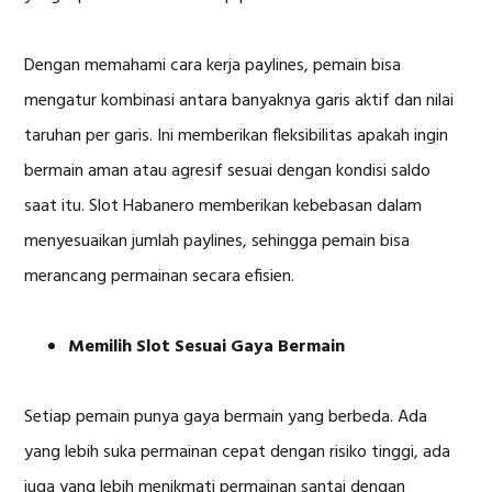
Dengan memahami cara kerja paylines, pemain bisa
mengatur kombinasi antara banyaknya garis aktif dan nilai
taruhan per garis. Ini memberikan fleksibilitas apakah ingin
bermain aman atau agresif sesuai dengan kondisi saldo
saat itu. Slot Habanero memberikan kebebasan dalam
menyesuaikan jumlah paylines, sehingga pemain bisa
merancang permainan secara efisien.
Memilih Slot Sesuai Gaya Bermain
Setiap pemain punya gaya bermain yang berbeda. Ada
yang lebih suka permainan cepat dengan risiko tinggi, ada
juga yang lebih menikmati permainan santai dengan