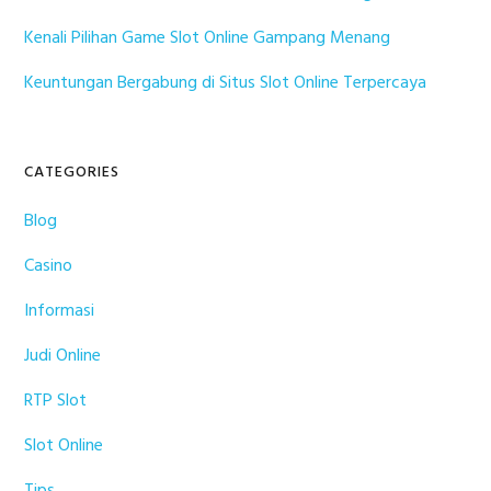
Kenali Pilihan Game Slot Online Gampang Menang
Keuntungan Bergabung di Situs Slot Online Terpercaya
CATEGORIES
Blog
Casino
Informasi
Judi Online
RTP Slot
Slot Online