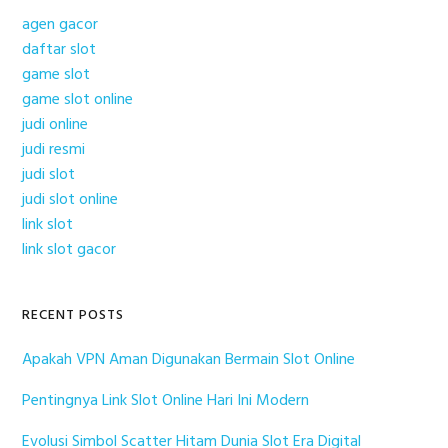
agen gacor
daftar slot
game slot
game slot online
judi online
judi resmi
judi slot
judi slot online
link slot
link slot gacor
RECENT POSTS
Apakah VPN Aman Digunakan Bermain Slot Online
Pentingnya Link Slot Online Hari Ini Modern
Evolusi Simbol Scatter Hitam Dunia Slot Era Digital