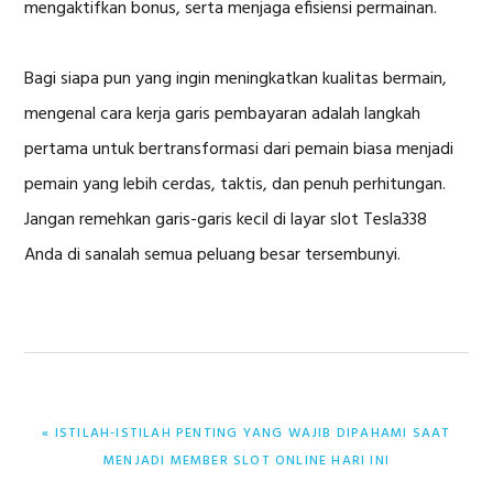
mengaktifkan bonus, serta menjaga efisiensi permainan.
Bagi siapa pun yang ingin meningkatkan kualitas bermain,
mengenal cara kerja garis pembayaran adalah langkah
pertama untuk bertransformasi dari pemain biasa menjadi
pemain yang lebih cerdas, taktis, dan penuh perhitungan.
Jangan remehkan garis-garis kecil di layar slot
Tesla338
Anda di sanalah semua peluang besar tersembunyi.
PREVIOUS
« ISTILAH-ISTILAH PENTING YANG WAJIB DIPAHAMI SAAT
POST:
MENJADI MEMBER SLOT ONLINE HARI INI