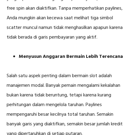
free spin akan diaktifkan. Tanpa memperhatikan paylines,
Anda mungkin akan kecewa saat melihat tiga simbol
scatter muncul namun tidak menghasilkan apapun karena
tidak berada di garis pembayaran yang aktif.
Menyusun Anggaran Bermain Lebih Terencana
Salah satu aspek penting dalam bermain slot adalah
manajemen modal. Banyak pemain mengalami kekalahan
bukan karena tidak beruntung, tetapi karena kurang
perhitungan dalam mengelola taruhan. Paylines
mempengaruhi besar kecilnya total taruhan. Semakin
banyak garis yang diaktifkan, semakin besar jumlah kredit
yang dipertaruhkan di setiap putaran.