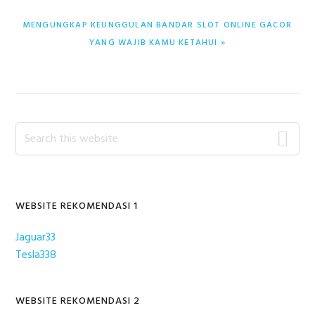
NEXT
MENGUNGKAP KEUNGGULAN BANDAR SLOT ONLINE GACOR
POST:
YANG WAJIB KAMU KETAHUI »
Primary
Search
this
Sidebar
website
WEBSITE REKOMENDASI 1
Jaguar33
Tesla338
WEBSITE REKOMENDASI 2