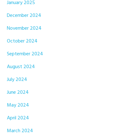
January 2025
December 2024
November 2024
October 2024
September 2024
August 2024
July 2024
June 2024
May 2024
April 2024
March 2024