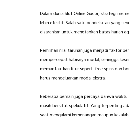
Dalam dunia Slot Online Gacor, strategi me
lebih efektif. Salah satu pendekatan yang ser
disarankan untuk menetapkan batas harian aga
Pemilihan nilai taruhan juga menjadi faktor pe
mempercepat habisnya modal, sehingga keseim
memanfaatkan fitur seperti free spins dan 
harus mengeluarkan modal ekstra.
Beberapa pemain juga percaya bahwa waktu be
masih bersifat spekulatif. Yang terpenting 
saat mengalami kemenangan maupun kekalah