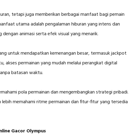
buran, tetapi juga memberikan berbagai manfaat bagi pemain
 manfaat utama adalah pengalaman hiburan yang intens dan
 dengan animasi serta efek visual yang menarik.
eluang untuk mendapatkan kemenangan besar, termasuk jackpot
 itu, akses permainan yang mudah melalui perangkat digital
 tanpa batasan waktu.
emahami pola permainan dan mengembangkan strategi pribadi.
 lebih memahami ritme permainan dan fitur-fitur yang tersedia
Online Gacor Olympus