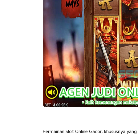
Permainan Slot Online Gacor, khususnya yang