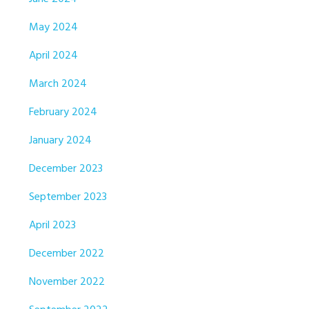
May 2024
April 2024
March 2024
February 2024
January 2024
December 2023
September 2023
April 2023
December 2022
November 2022