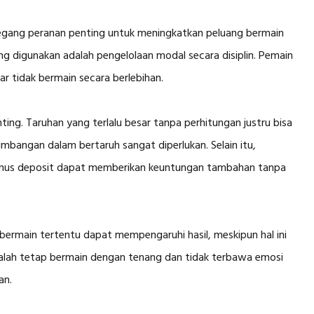
megang peranan penting untuk meningkatkan peluang bermain
ing digunakan adalah pengelolaan modal secara disiplin. Pemain
r tidak bermain secara berlebihan.
nting. Taruhan yang terlalu besar tanpa perhitungan justru bisa
bangan dalam bertaruh sangat diperlukan. Selain itu,
bonus deposit dapat memberikan keuntungan tambahan tanpa
rmain tertentu dapat mempengaruhi hasil, meskipun hal ini
adalah tetap bermain dengan tenang dan tidak terbawa emosi
an.