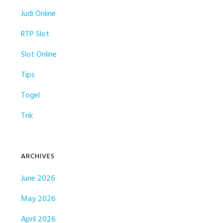
Judi Online
RTP Slot
Slot Online
Tips
Togel
Trik
ARCHIVES
June 2026
May 2026
April 2026