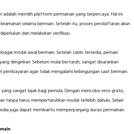
n adalah memilih platform permainan yang terpercaya. Hal ini
keamanan selama bermain. Setelah itu, proses pendaftaran akun
iperlukan dan melakukan verifikasi.
ebagai modal awal bermain. Setelah saldo tersedia, pemain
ang diinginkan. Sebelum mulai bertaruh, sangat disarankan
l pembayaran agar tidak mengalami kebingungan saat bermain.
 yang sangat bijak bagi pemula. Dengan mencoba versi gratis,
 tanpa harus mempertaruhkan modal terlebih dahulu. Selain
rsedia juga dapat membantu memperpanjang durasi permainan.
rmain