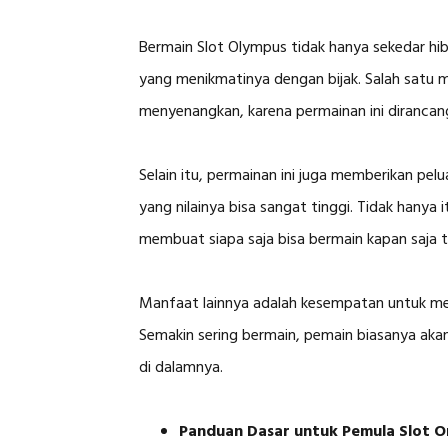
Bermain Slot Olympus tidak hanya sekedar hi
yang menikmatinya dengan bijak. Salah satu
menyenangkan, karena permainan ini dirancang
Selain itu, permainan ini juga memberikan p
yang nilainya bisa sangat tinggi. Tidak hanya
membuat siapa saja bisa bermain kapan saja
Manfaat lainnya adalah kesempatan untuk m
Semakin sering bermain, pemain biasanya akan
di dalamnya.
Panduan Dasar untuk Pemula Slot 