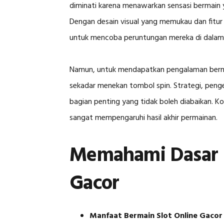
diminati karena menawarkan sensasi bermain 
Dengan desain visual yang memukau dan fitur
untuk mencoba peruntungan mereka di dala
Namun, untuk mendapatkan pengalaman bermai
sekadar menekan tombol spin. Strategi, penge
bagian penting yang tidak boleh diabaikan. 
sangat mempengaruhi hasil akhir permainan.
Memahami Dasar P
Gacor
Manfaat Bermain Slot Online Gaco