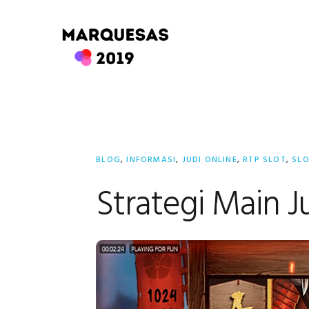
Skip
Skip
Skip
to
to
to
primary
main
primary
navigation
content
sidebar
BLOG
,
INFORMASI
,
JUDI ONLINE
,
RTP SLOT
,
SLO
Strategi Main J