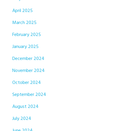
April 2025
March 2025
February 2025
January 2025
December 2024
November 2024
October 2024
September 2024
August 2024
July 2024
June 2024